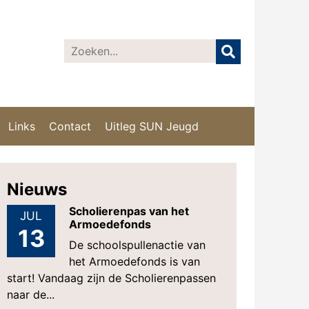
Links
Contact
Uitleg SUN Jeugd
Nieuws
Scholierenpas van het
JUL
Armoedefonds
13
De schoolspullenactie van
het Armoedefonds is van
start! Vandaag zijn de Scholierenpassen
naar de...