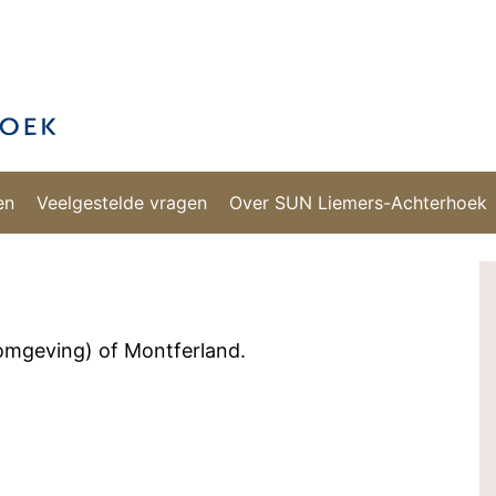
en
Veelgestelde vragen
Over SUN Liemers-Achterhoek
 omgeving) of Montferland.